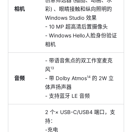
创意筛选器 (插图、动画、水
相机
彩) 、眼睛接触和纵向照明的
Windows Studio 效果
- 10 MP 超高清后置摄像头
- Windows Hello人脸身份验证
相机
- 带语音焦点的双工作室麦克
13
风
14
音频
- 带 Dolby Atmos
的 2W 立
体声扬声器
- 支持蓝牙 LE 音频
2 个× USB-C/USB4 端口，支
持：
-充电